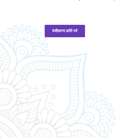
पंजीकरण फ़ॉर्म भरे